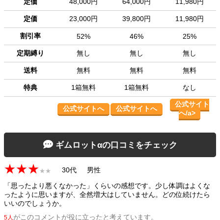
定価
48,000円
64,000円
11,980円
定価
23,000円
39,800円
11,980円
割引率
52%
46%
25%
定期縛り
無し
無し
無し
送料
無料
無料
無料
特典
1箱無料
1箱無料
なし
公式サイト
公式サイトへ
公式サイトへ
へ/a>
ギムロットαの口コミをチェック
★★★
30代
男性
★★
「思ったより悪くなかった」くらいの感想です。少し体調はよくな
ったように思いますが、全然増大はしていません。どの位続けたら
いいのでしょうか。
がこのコメントが役に立ったと考えています。
5人