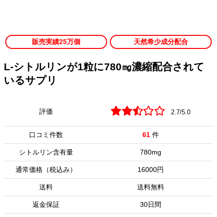
販売実績25万個
天然希少成分配合
L-シトルリンが1粒に780㎎濃縮配合されて
いるサプリ
評価
2.7/5.0
口コミ件数
61
件
シトルリン含有量
780mg
通常価格（税込み）
16000円
送料
送料無料
返金保証
30日間