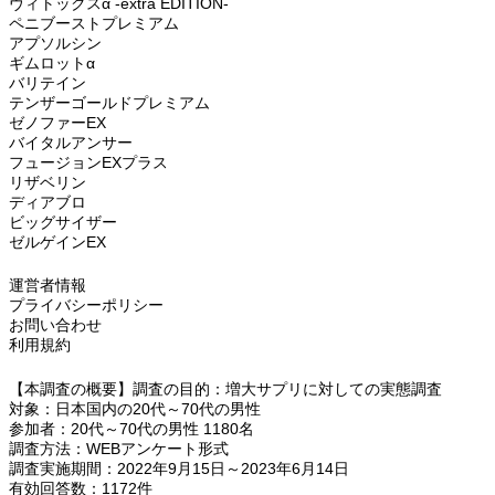
ヴィトックスα -extra EDITION-
ペニブーストプレミアム
アプソルシン
ギムロットα
バリテイン
テンザーゴールドプレミアム
ゼノファーEX
バイタルアンサー
フュージョンEXプラス
リザベリン
ディアブロ
ビッグサイザー
ゼルゲインEX
運営者情報
プライバシーポリシー
お問い合わせ
利用規約
【本調査の概要】調査の目的：増大サプリに対しての実態調査
対象：日本国内の20代～70代の男性
参加者：20代～70代の男性 1180名
調査方法：WEBアンケート形式
調査実施期間：2022年9月15日～2023年6月14日
有効回答数：1172件