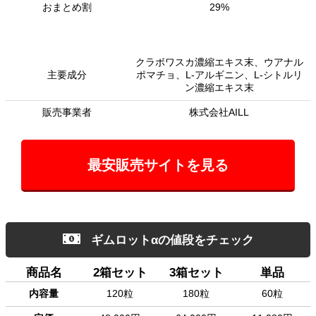
おまとめ割
29%
クラボワスカ濃縮エキス末、ウアナル
主要成分
ポマチョ、L-アルギニン、L-シトルリ
ン濃縮エキス末
販売事業者
株式会社AILL
最安販売サイトを見る
ギムロットαの値段をチェック
商品名
2箱セット
3箱セット
単品
内容量
120粒
180粒
60粒